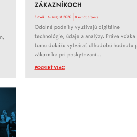
ZÁKAZNÍKOCH
Flowii
4. august 2020
8 minút čítania
Odolné podniky využívajú digitálne
technológie, údaje a analýzy. Práve vďaka
m,
tomu dokážu vytvárať dlhodobú hodnotu 
zákazníka pri poskytovaní…
POZRIEŤ VIAC