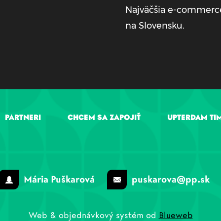
Najväčšia e-commerc
na Slovensku.
PARTNERI
CHCEM SA ZAPOJIŤ
UPTERDAM TI
Mária Puškarová
puskarova@pp.sk
Web & objednávkový systém od
Blueweb