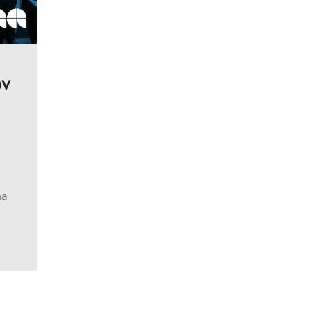
OV
na