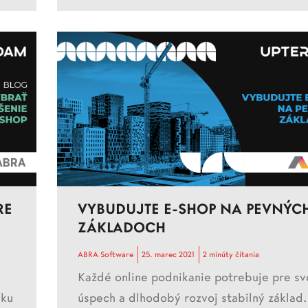
RE
VYBUDUJTE E-SHOP NA PEVNÝC
ZÁKLADOCH
ABRA Software
25. marec 2021
2 minúty čítania
Každé online podnikanie potrebuje pre sv
vku
úspech a dlhodobý rozvoj stabilný základ.