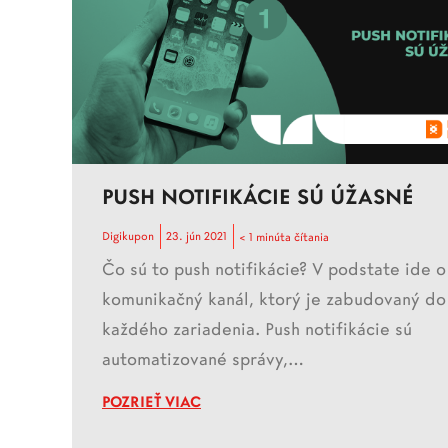
PUSH NOTIFIKÁCIE SÚ ÚŽASNÉ
Digikupon
23. jún 2021
< 1 minúta čítania
Čo sú to push notifikácie? V podstate ide o
komunikačný kanál, ktorý je zabudovaný do
každého zariadenia. Push notifikácie sú
automatizované správy,…
POZRIEŤ VIAC