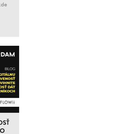
kde
OSŤ
 O