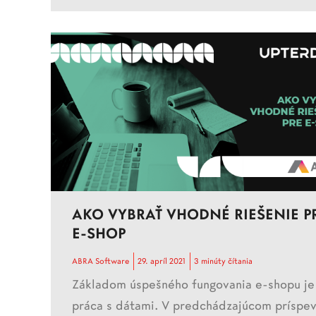
AKO VYBRAŤ VHODNÉ RIEŠENIE P
E-SHOP
ABRA Software
29. apríl 2021
3 minúty čítania
Základom úspešného fungovania e-shopu je
práca s dátami. V predchádzajúcom príspe