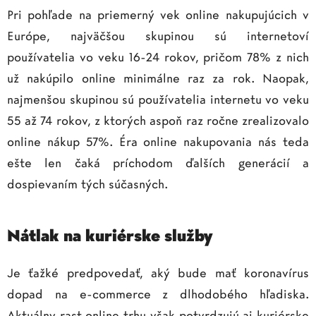
Pri pohľade na priemerný vek online nakupujúcich v
Európe, najväčšou skupinou sú internetoví
používatelia vo veku 16-24 rokov, pričom 78% z nich
už nakúpilo online minimálne raz za rok. Naopak,
najmenšou skupinou sú používatelia internetu vo veku
55 až 74 rokov, z ktorých aspoň raz ročne zrealizovalo
online nákup 57%. Éra online nakupovania nás teda
ešte len čaká príchodom ďalších generácií a
dospievaním tých súčasných.
Nátlak na kuriérske služby
Je ťažké predpovedať, aký bude mať koronavírus
dopad na e-commerce z dlhodobého hľadiska.
Aktuálny rast online trhu však potvrdzujú aj kuriérske