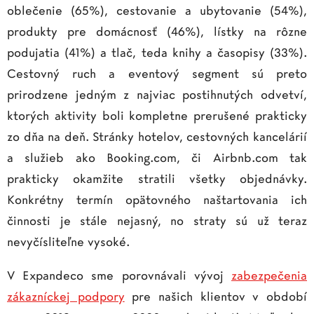
oblečenie (65%), cestovanie a ubytovanie (54%),
produkty pre domácnosť (46%), lístky na rôzne
podujatia (41%) a tlač, teda knihy a časopisy (33%).
Cestovný ruch a eventový segment sú preto
prirodzene jedným z najviac postihnutých odvetví,
ktorých aktivity boli kompletne prerušené prakticky
zo dňa na deň. Stránky hotelov, cestovných kancelárií
a služieb ako Booking.com, či Airbnb.com tak
prakticky okamžite stratili všetky objednávky.
Konkrétny termín opätovného naštartovania ich
činnosti je stále nejasný, no straty sú už teraz
nevyčísliteľne vysoké.
V Expandeco sme porovnávali vývoj
zabezpečenia
zákazníckej podpory
pre našich klientov v období