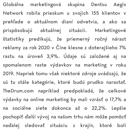
Globálna marketingová skupina Dentsu Aegis
Network robila prieskum u svojich 155 klientov v
prehľade o aktuálnom dianí odvetvia, a ako sa
prispôsobujú aktuálnej situácii. Marketingové
štatistiky predikujú, že priemerný ročný nárast
reklamy za rok 2020 v Číne klesne z doterajšieho 7%
rastu na úroveň 3,9%. Údaje sú založené aj na
spomalenom raste výdavkov na marketing v roku
2019. Napriek tomu však niektoré zdroje uvádzajú, že
sú tu stále kategórie, ktoré budú prudko narastať.
TheDrum.com napríklad predpokladá, že celkové
výdavky na online marketing by mali vzrásť o 17,7% a
na sociálne siete dokonca až o 22,2%. Lepšie
pochopiť ďalší vývoj na našom trhu nám môže pomôcť
naďalej sledovať situáciu z krajín, ktoré boli