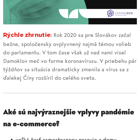
Rýchle zhrnutie:
Rok 2020 sa pre Slovákov začal
bežne, spoločensky ovplyvnený najmä témou volieb
do parlamentu. V tom čase však už nad nami visel
Damoklov meč vo forme koronavírusu. V priebehu pár
týždňov sa situácia dramaticky zmenila a vírus sa z
ďalekej Číny rozšíril do celého sveta.
Aké sú najvýraznejšie vplyvy pandémie
na e-commerce?
veľká časť zamestnancov pracuje z domu