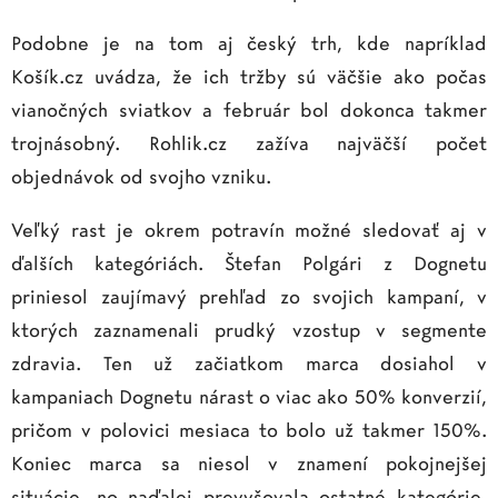
Podobne je na tom aj český trh, kde napríklad
Košík.cz uvádza, že ich tržby sú väčšie ako počas
vianočných sviatkov a február bol dokonca takmer
trojnásobný. Rohlik.cz zažíva najväčší počet
objednávok od svojho vzniku.
Veľký rast je okrem potravín možné sledovať aj v
ďalších kategóriách. Štefan Polgári z Dognetu
priniesol zaujímavý prehľad zo svojich kampaní, v
ktorých zaznamenali prudký vzostup v segmente
zdravia. Ten už začiatkom marca dosiahol v
kampaniach Dognetu nárast o viac ako 50% konverzií,
pričom v polovici mesiaca to bolo už takmer 150%.
Koniec marca sa niesol v znamení pokojnejšej
situácie, no naďalej prevyšovala ostatné kategórie.