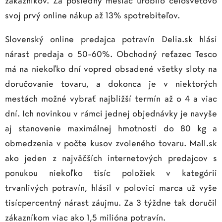
zákazníkov. Za posledný mesiac urobilo celosvetovo
svoj prvý online nákup až 13% spotrebiteľov.
Slovenský online predajca potravín Delia.sk hlási
nárast predaja o 50-60%. Obchodný reťazec Tesco
má na niekoľko dní vopred obsadené všetky sloty na
doručovanie tovaru, a dokonca je v niektorých
mestách možné vybrať najbližší termín až o 4 a viac
dní. Ich novinkou v rámci jednej objednávky je navyše
aj stanovenie maximálnej hmotnosti do 80 kg a
obmedzenia v počte kusov zvoleného tovaru. Mall.sk
ako jeden z najväčších internetových predajcov s
ponukou niekoľko tisíc položiek v kategórii
trvanlivých potravín, hlásil v polovici marca už vyše
tisícpercentný nárast záujmu. Za 3 týždne tak doručil
zákazníkom viac ako 1,5 milióna potravín.