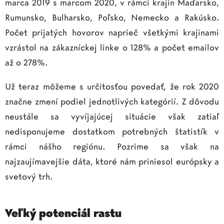
marca 2019 s marcom 2020, v rámci krajín Maďarsko,
Rumunsko, Bulharsko, Poľsko, Nemecko a Rakúsko.
Počet prijatých hovorov naprieč všetkými krajinami
vzrástol na zákazníckej linke o 128% a počet emailov
až o 278%.
Už teraz môžeme s určitosťou povedať, že rok 2020
značne zmení podiel jednotlivých kategórií. Z dôvodu
neustále sa vyvíjajúcej situácie však zatiaľ
nedisponujeme dostatkom potrebných štatistík v
rámci nášho regiónu. Pozrime sa však na
najzaujímavejšie dáta, ktoré nám priniesol európsky a
svetový trh.
Veľký potenciál rastu