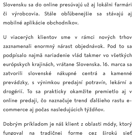
Slovensku sa do online presúvajú už aj lokálni farmári
či výrobcovia. Stále obľúbenejšie sa stávajú aj
mobilné aplikácie obchodníkov.
U viacerých klientov sme v rámci nových trhov
zaznamenali enormný nárast objednávok. Pod to sa
podpísalo najmä nariadenie vlád takmer vo všetkých
európskych krajinách, vrátane Slovenska. 16. marca sa
zatvorili slovenské nákupné centrá a kamenné
prevádzky, s výnimkou predajní potravín, lekární a
drogérií. To sa prakticky okamžite premietlo aj v
online predaji, čo naznačuje trend ďalšieho rastu e-
commerce aj počas nasledujúcich týždňov.
Dobrým príkladom je náš klient z oblasti módy, ktorý
fungoval na tradičnej forme cez širokú sieť