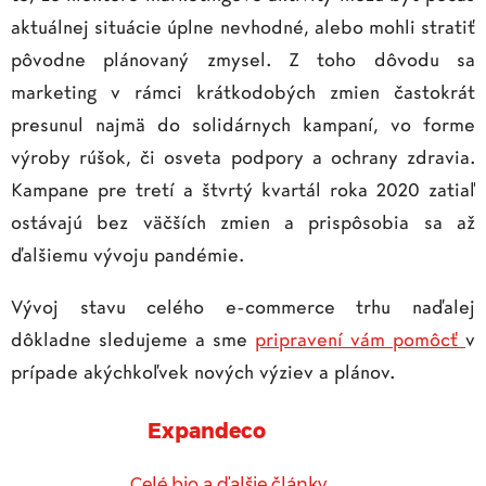
aktuálnej situácie úplne nevhodné, alebo mohli stratiť
pôvodne plánovaný zmysel. Z toho dôvodu sa
marketing v rámci krátkodobých zmien častokrát
presunul najmä do solidárnych kampaní, vo forme
výroby rúšok, či osveta podpory a ochrany zdravia.
Kampane pre tretí a štvrtý kvartál roka 2020 zatiaľ
ostávajú bez väčších zmien a prispôsobia sa až
ďalšiemu vývoju pandémie.
Vývoj stavu celého e-commerce trhu naďalej
dôkladne sledujeme a sme
pripravení vám pomôcť
v
prípade akýchkoľvek nových výziev a plánov.
Expandeco
Celé bio a ďalšie články