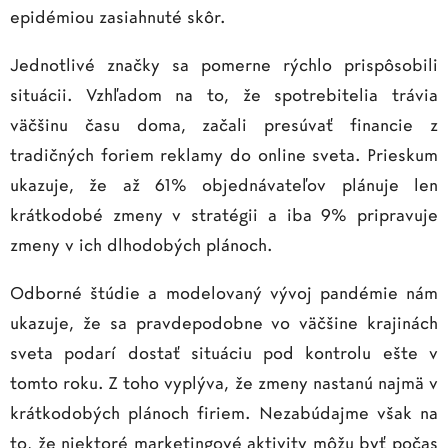
epidémiou zasiahnuté skôr.
Jednotlivé značky sa pomerne rýchlo prispôsobili
situácii. Vzhľadom na to, že spotrebitelia trávia
väčšinu času doma, začali presúvať financie z
tradičných foriem reklamy do online sveta. Prieskum
ukazuje, že až 61% objednávateľov plánuje len
krátkodobé zmeny v stratégii a iba 9% pripravuje
zmeny v ich dlhodobých plánoch.
Odborné štúdie a modelovaný vývoj pandémie nám
ukazuje, že sa pravdepodobne vo väčšine krajinách
sveta podarí dostať situáciu pod kontrolu ešte v
tomto roku. Z toho vyplýva, že zmeny nastanú najmä v
krátkodobých plánoch firiem. Nezabúdajme však na
to, že niektoré marketingové aktivity môžu byť počas