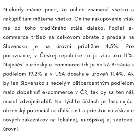
Niekedy máme pocit, že online znamená všetko a
nakúpiť tam môžeme všetko. Online nakupovanie však
má od toho tradičného stále ďaleko. Podiel e-
commerce tržieb na celkovom obrate z predaja na
Slovensku je na úrovni približne 4,5%. Pre
porovnanie, v Českej republike to je viac ako 11%.
Najväčší európsky e-commerce trh je Veľká Británia s
podielom 19,2% a v USA dosahuje úroveň 11,4%. Ak
by len Slovensko s necelým päťpercentným podielom
malo dobehnúť e-commerce v ČR, tak by sa ten náš
musel zdvojnásobiť. Na týchto číslach je fascinujúci
obrovský potenciál na ďalší rast a priestor na získanie
nových zákazníkov na lokálnej, európskej aj svetovej
úrovni.